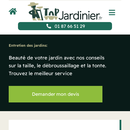
Passer
au
Toggl
contenu
Navig
01 87 66 51 29
Accueil
Nos services
Entretien des jardins:
Beauté de votre jardin avec nos conseils
Devis gratuit !
sur la taille, le débroussaillage et la tonte.
Trouvez le meilleur service
Demander mon devis