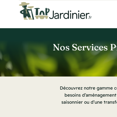
Passer
au
contenu
Nos Services P
Découvrez notre gamme com
besoins d’aménagement e
saisonnier ou d’une transf