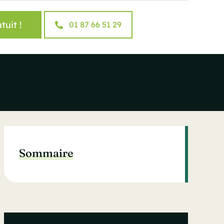
tuit !
01 87 66 51 29
Sommaire